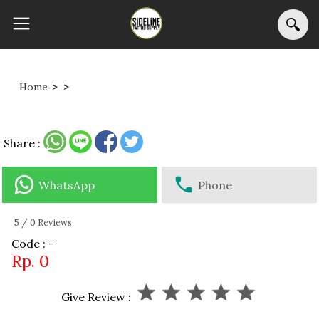
Home
>
>
Share :
WhatsApp
Phone
5
/
0
Reviews
Code : -
Rp. 0
Give Review :