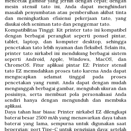
mencetak gambar yang jernih dengan cepat; dengan
mesin stensil tato ini, Anda dapat menghindari
masalah penyumbatan atau pembersihan akibat tinta
dan meningkatkan efisiensi pekerjaan tato, yang
disukai oleh seniman tato dan penggemar tato.
Kompatibilitas Tinggi: Kit printer tato ini kompatibel
dengan berbagai perangkat seperti ponsel pintar,
tablet, laptop, dan komputer desktop, sehingga
pencetakan tato lebih nyaman dan fleksibel. Selain itu,
printer tato nirkabel ini mendukung berbagai sistem
seperti Android, Apple, Windows, MacOS, dan
ChromeOS. Fitur aplikasi pintar EZ: Printer stensil
tato EZ memudahkan proses tato karena Anda dapat
mengucapkan selamat tinggal pada proses
pencetakan yang rumit. Anda dapat dengan mudah
mengunggah berbagai gambar, mengubah ukuran dan
posisinya, serta membuat pola personalisasi Anda
sendiri hanya dengan mengunduh dan membuka
aplikasi.
Daya tahan luar biasa: Printer nirkabel EZ dilengkapi
baterai besar 2500 mAh yang menawarkan daya tahan
baterai yang lama, sempurna untuk digunakan saat
bepergian; port Tipe-C untuk pengisian daya; setelah