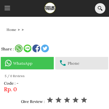
Home
>
>
Share :
WhatsApp
Phone
5
/
0
Reviews
Code : -
Rp. 0
Give Review :